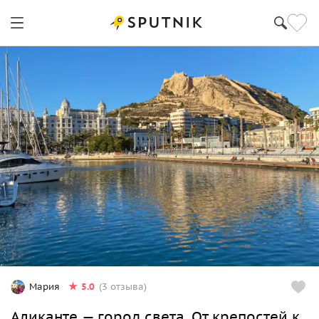
5.0
Мария
(3 отзыва)
Аликанте — город света. От крепостей к