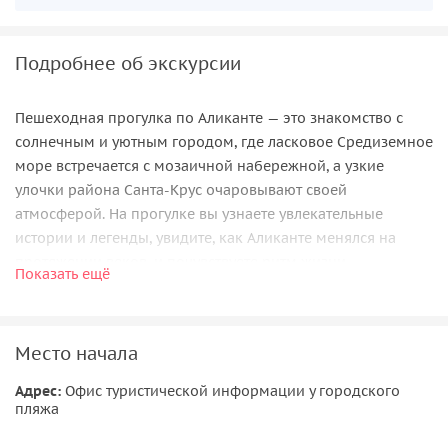
Подробнее об экскурсии
Пешеходная прогулка по Аликанте — это знакомство с
солнечным и уютным городом, где ласковое Средиземное
море встречается с мозаичной набережной, а узкие
улочки района Санта-Крус очаровывают своей
атмосферой. На прогулке вы узнаете увлекательные
истории и легенды, увидите, как Аликанте менялся на
протяжении веков, и почувствуете ритм жизни
Показать ещё
современного города. Вас ждет легкая и непринужденная
экскурсия с гидом, который прекрасно разбирается в
теме.
Место начала
Куда мы отправимся?
Адрес:
Офис туристической информации у городского
пляжа
• Мы поднимемся в
крепость Санта-Барбара
, откуда
открываются потрясающие виды на город, порт и горы