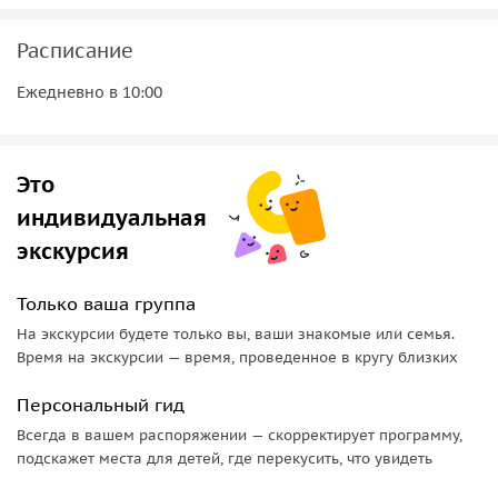
• По желанию можно
продегустировать легендарное
Расписание
вино
Fondillón или другой традиционный напиток,
попробовать местное лакомство
Туррон или
Ежедневно в 10:00
полакомиться мороженным в аутентичной лавке
Яркий и солнечный Аликанте — город, который удивляет и
вдохновляет и вам захочется возвращаться сюда вновь и
Это
вновь.
индивидуальная
экскурсия
Только ваша группа
На экскурсии будете только вы, ваши знакомые или семья.
Время на экскурсии — время, проведенное в кругу близких
Персональный гид
Всегда в вашем распоряжении — скорректирует программу,
подскажет места для детей, где перекусить, что увидеть