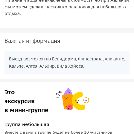
Питание и вода не включены в стоимость, но при желании
Валор.
мы можем сделать несколько остановок для небольшого
отдыха.
Важная информация
Выезд возможен из Бенидорма, Финестрата, Аликанте,
Кальпе, Алтея, Альбир, Вила Хойоса.
Это
экскурсия
в мини-группе
Группа небольшая
Вместе с вами в группе будет не более 10 участников