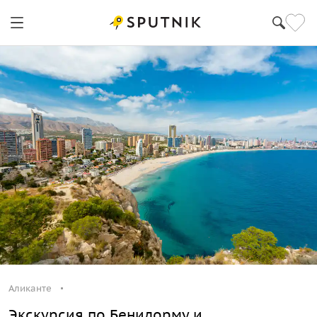
Аликанте
Экскурсия по Бенидорму и