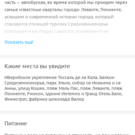
часть — автобусная, во время которой мы проедем через
самые известные кварталы города: Леванте, Пониенте,
услышим о современной истории города, который
становится столицей туризма Средиземноморья
благодаря мэру Педро Сарагоса, полюбуемся на
фантастические новостройки: Интемпо, Гран Отель Бали,
Показать ещё
Нигури, Нагано и после мы проедем по окружной дороге
и рассмотрим горные массивы, примыкающие к городу:
Пуиш Кампана, Сьерра Картина и Сьерра Гелада.
Какие места вы увидите
Следующая часть экскурсии будет посвящена знакомству с
Иберийское укрепление Тоссаль де ла Кала, Балкон
историческим центром города, мы прогуляемся по
Средиземноморья, парк Эльче, собор св Иоакима и св
старинным узеньким улочкам, с арками и живописными
Анны, улицу Кошек, пляж Маль Пас, пляж Леванте, пляж
фасадами домов, полюбуемся на самые таинственные
Пониенте, Ринкон, здание Интемпо и Гранд Отель Бали,
Финестрат, фабрика шоколада Валор
места Старого Города, обязательно заглянем в храм
святого Иоакима и святой Анны, услышим истории
Балкона Средиземноморья и оттуда полюбуемся видами
на город.
Питание
В нашу экскурсию входит посещение фабрики шоколада