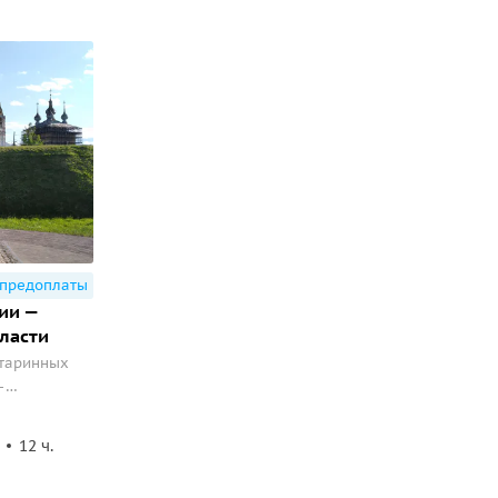
 предоплаты
ии —
ласти
старинных
—
.
12 ч.