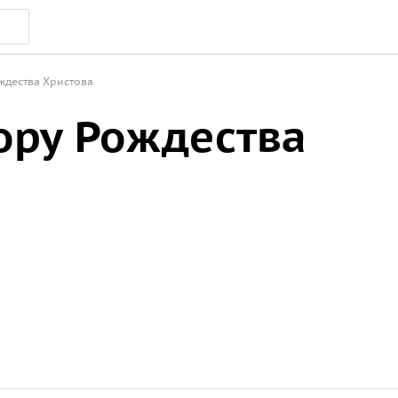
ждества Христова
ору Рождества