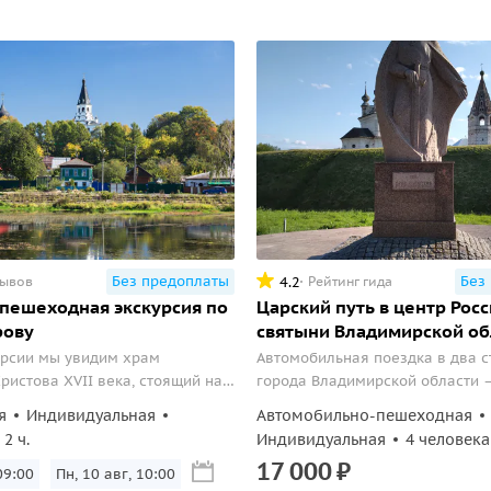
Без предоплаты
Без
4.2
зывов
Рейтинг гида
пешеходная экскурсия по
Царский путь в центр Росс
рову
святыни Владимирской об
урсии мы увидим храм
Автомобильная поездка в два 
ристова XVII века, стоящий на
города Владимирской области 
е и памятник Александру
Александров и Юрьев-Польский
я
Индивидуальная
Автомобильно-пешеходная
олюбуемся на купеческие дома,
2 ч.
Индивидуальная
4 человека
о наших дней памятники
17
000
₽
чества. Спустимся к реке,
09:00
Пн, 10 авг, 10:00