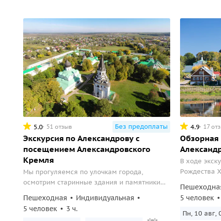
Без предоплаты
5.0
4.9
51 отзыв
17 от
Экскурсия по Александрову с
Обзорная 
посещением Александровского
Александ
Кремля
В ходе экск
Рождества Х
Мы прогуляемся по улочкам города,
Царевой гор
осмотрим старинные здания и памятники
Пешеходна
Невскому. П
архитектуры, увидим дом-музей сестер
Пешеходная
Индивидуальная
5 человек
дошедшие д
Цветаевых, усадьбу купца Первушина и
5 человек
3 ч.
русского зод
многие другие достопримечательности.
Пн, 10 авг, 