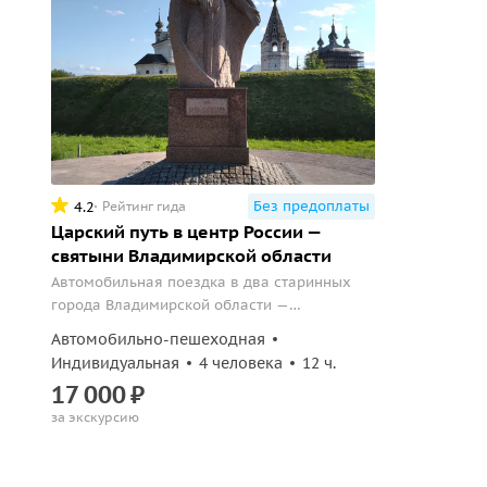
Без предоплаты
4.2
Рейтинг гида
Царский путь в центр России —
святыни Владимирской области
Автомобильная поездка в два старинных
города Владимирской области —
Александров и Юрьев-Польский.
Автомобильно-пешеходная
Индивидуальная
4 человека
12 ч.
17
000
₽
за экскурсию