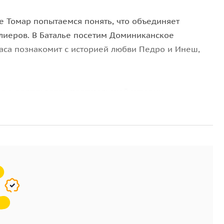
е Томар попытаемся понять, что объединяет
плиеров. В Баталье посетим Доминиканское
баса познакомит с историей любви Педро и Инеш,
т о долгих годах португальской истории.
оторого обращены к четырем частям света,
ответственно расположены и основные памятники
тыри: на Запад обращен Монастырь ордена Христа;
вер Монастырь Анунсиада и на Юг Монастырь Сан
ак неожиданно вдали на горизонте возникает
 первый повелел возвести это сооружение в память
роте. Эта победа позволила португальцам обрести
 Вокруг монастыря вырос город Баталья.