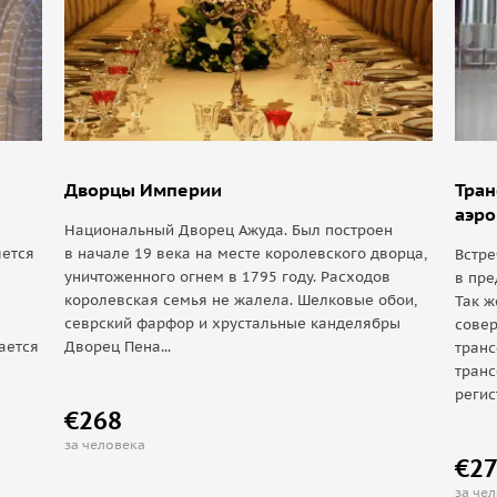
ду через буйную зелень сельской местности,
 очередь обращает внимание
не заметить — могучий замок, как будто стоящий
ет вкус вишневого ликера, который пьют
Дворцы Империи
Тран
аэро
Национальный Дворец Ажуда. Был построен
яется
в начале 19 века на месте королевского дворца,
Встре
уничтоженного огнем в 1795 году. Расходов
в пре
королевская семья не жалела. Шелковые обои,
Так ж
севрский фарфор и хрустальные канделябры
сове
ается
Дворец Пена...
транс
транс
регис
€268
за человека
€2
за че