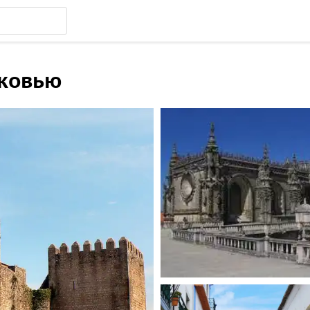
ековью