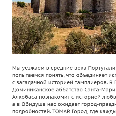
Мы уезжаем в средние века Португали
попытаемся понять, что объединяет и
с загадачной историей тамплиеров. В 
Доминиканское аббатство Санта-Мария
Алкобаса познакомит с историей любв
а в Обидуше нас ожидает город-праздн
подробностей. ТОМАР. Город, где кажд