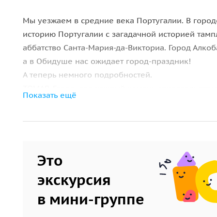
Мы уезжаем в средние века Португалии. В город
историю Португалии с загадачной историей там
аббатство Санта-Мария-да-Викториа. Город Алко
а в Обидуше нас ожидает город-праздник!
А теперь немного подробностей.
ТОМАР. Город, где каждый камень свидетельствуе
Показать ещё
Планировка города имеет форму креста, концы к
а в перекрестии лежит площадь Республики. Со
города, столицы тамплиеров, в частности монас
на Восток обращен Монастырь Санта Ирия; на Се
Это
Франсишку.
БАТАЛЬЯ. Покидая автостраду, можно заметить к
экскурсия
Монастырь Санта Мария да Витория. Король Жоан
в мини-группе
о блестящей победе над испанцами при Алжубар
свободу, к которой они стремились долгие годы.