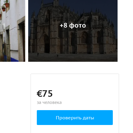
+8 фото
€75
за человека
Проверить даты