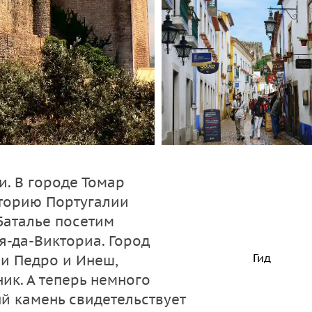
и. В городе Томар
сторию Португалии
Баталье посетим
-да-Викториа. Город
Гид
и Педро и Инеш,
ик. А теперь немного
ый камень свидетельствует