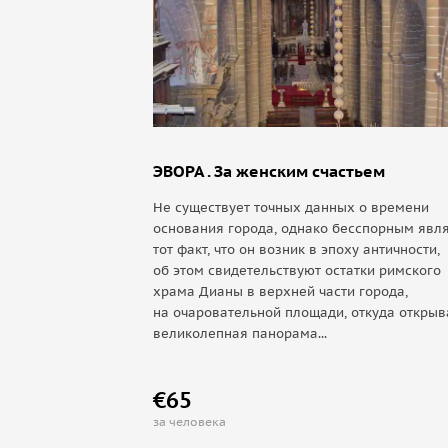
в окружении могучих крепостных стен.
Однако путешественник, приближающийся к горо
с белыми пятнами ветряных мельниц, в первую
на достопримечательность, которую невозможно 
на страже над скоплением людских построек.
Завершающим аккордом нашего путешествия буд
ЭВОРА . За женским счастьем
из шеколадных стаканчиков.
Не существует точных данных о времени
Цены указаны для индивидуальной экскурсии.
основания города, однако бесспорным явл
тот факт, что он возник в эпоху античности,
об этом свидетельствуют остатки римского
храма Дианы в верхней части города,
на очаровательной площади, откуда открыв
великолепная панорама...
€65
за человека