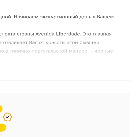
одной. Начинаем экскурсионный день в Вашем
пекта страны Avenida Liberdade. Это главная
е отвлекает Вас от красоты этой бывшей
 в типично португальской манере — черные
боды — это непременное место посещения всех
 Помбала, в центре которой возвышается
киз гордо взирает на современную жизнь горожан.
а видна вся нижлежащая территория города и даже
ая площадь в окружении фонтанов и всегда
 праздно гуляющими, продавцами цветов, стаями
лифт Санта Жушта, Байша все это конечно же