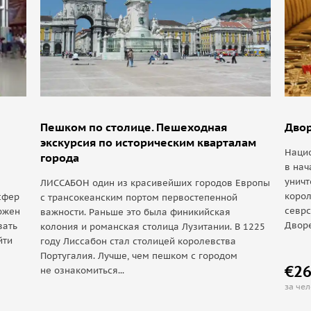
Пешком по столице. Пешеходная
Дво
экскурсия по историческим кварталам
Наци
города
в нач
уничт
ЛИССАБОН один из красивейших городов Европы
корол
сфер
с трансокеанским портом первостепенной
севр
ожен
важности. Раньше это была финикийская
Дворе
вать
колония и романская столица Лузитании. В 1225
йти
году Лиссабон стал столицей королевства
Португалия. Лучше, чем пешком с городом
€2
не ознакомиться...
за че