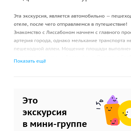
Эта экскурсия, является автомобильно — пешех
отеле, после чего отправляемся в путешествие!
Знакомство с Лиссабоном начнем с главного прос
артерия города, однако мелькание транспорта н
пешеходной аллеи. Мощение площади выполнено
квадратные плиты на белом фоне. Проспект Сво
Показать ещё
прибывающих в Лиссабон.
Проспект Свободы переходит в площадь Маркиза
величественный памятник маркизу Помбалу. Мар
За памятником зелень парка Эдуарда VII. Отсюд
Это
серебристо — голубая поверхность реки Тежу.
Далее перед нами предстанет Россиу, центральн
экскурсия
заполнена людьми, спешащими по своим делам и
в мини-группе
голубей, давно привыкших к сутолоке города.
Шиаду, смотровые площадки, церковь Св. Роха, 