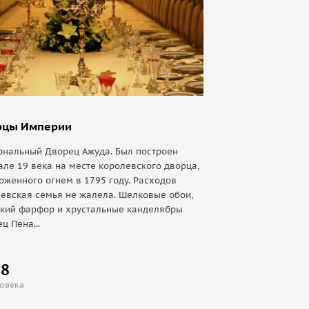
рцы Империи
ональный Дворец Ажуда. Был построен
але 19 века на месте королевского дворца,
оженного огнем в 1795 году. Расходов
евская семья не жалела. Шелковые обои,
ский фарфор и хрустальные канделябры
ц Пена...
68
ловека