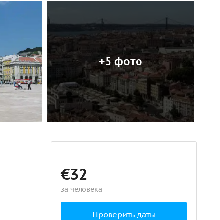
+5 фото
€32
за человека
Проверить даты