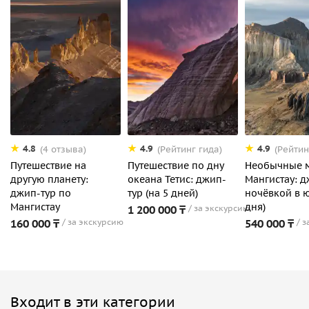
4.8
4.9
4.9
(4 отзыва)
(Рейтинг гида)
(Рейтин
Путешествие на
Путешествие по дну
Необычные 
другую планету:
океана Тетис: джип-
Мангистау: д
джип-тур по
тур (на 5 дней)
ночёвкой в ю
Мангистау
дня)
1 200 000 ₸
за экскурсию
160 000 ₸
за экскурсию
540 000 ₸
з
Входит в эти категории