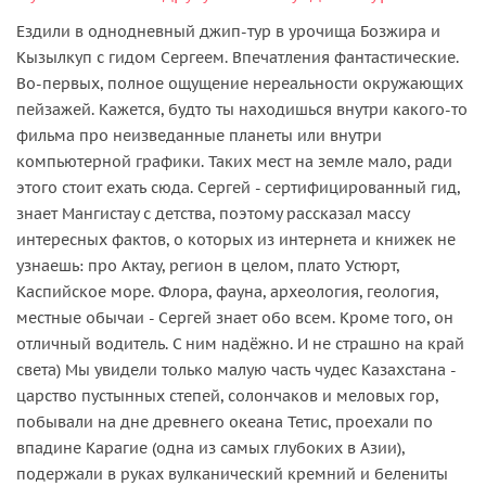
Ездили в однодневный джип-тур в урочища Бозжира и
Кызылкуп с гидом Сергеем. Впечатления фантастические.
Во-первых, полное ощущение нереальности окружающих
пейзажей. Кажется, будто ты находишься внутри какого-то
фильма про неизведанные планеты или внутри
компьютерной графики. Таких мест на земле мало, ради
этого стоит ехать сюда. Сергей - сертифицированный гид,
знает Мангистау с детства, поэтому рассказал массу
интересных фактов, о которых из интернета и книжек не
узнаешь: про Актау, регион в целом, плато Устюрт,
Каспийское море. Флора, фауна, археология, геология,
местные обычаи - Сергей знает обо всем. Кроме того, он
отличный водитель. С ним надёжно. И не страшно на край
света) Мы увидели только малую часть чудес Казахстана -
царство пустынных степей, солончаков и меловых гор,
побывали на дне древнего океана Тетис, проехали по
впадине Карагие (одна из самых глубоких в Азии),
подержали в руках вулканический кремний и белениты