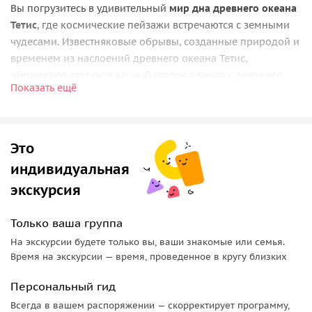
Вы погрузитесь в удивительный
мир дна древнего океана
Тетис
, где космические пейзажи встречаются с земными
чудесами. Известняковые обрывы, созданные природой и
временем из наслоений древнего океана Тетис,
обрамляют этот уникальный уголок планеты, делая его
Показать ещё
похожим на иной мир. Очарование этих мест невозможно
передать словами: их нужно увидеть самому, чтобы
ощутить всё их величие и красоту.
Это
Во время поездки гид поделится фактами о местной
индивидуальная
истории, расскажет подробности формирования урочищ,
включая их геологическое происхождение. Покажет
экскурсия
находки со дна
древнего океана Тетис: зубы древних
акул, позвонки акул, морских ежей, аммониты, останки
Только ваша группа
белемнитов.
На экскурсии будете только вы, ваши знакомые или семья.
Время на экскурсии — время, проведенное в кругу близких
Дороги включают пересечённую местность (бездорожье).
На маршруте будут пешие прогулки с подъёмом в гору
Персональный гид
протяжённостью до 2-х километров.
Ночлег в палатках
в
Всегда в вашем распоряжении — скорректирует программу,