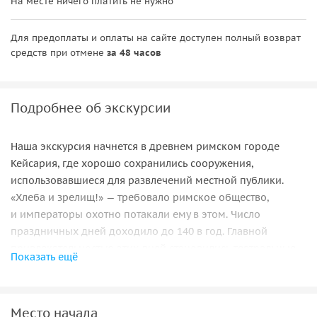
На месте ничего платить не нужно
Для предоплаты и оплаты на сайте доступен полный возврат
средств при отмене
за 48 часов
Подробнее об экскурсии
Наша экскурсия начнется в древнем римском городе
Кейсария, где хорошо сохранились сооружения,
использовавшиеся для развлечений местной публики.
«Хлеба и зрелищ!» — требовало римское общество,
и императоры охотно потакали ему в этом. Число
праздничных дней доходило до 140 в год. Главной
привлекательностью этих дней становились театральные
Показать ещё
представления, которые длились с утра до полудня,
и граждане Рима могли на них попасть безо всякой
оплаты. Нужно учесть, что город располагал и другими
Место начала
местами для развлечений. Был ипподромом, на котором