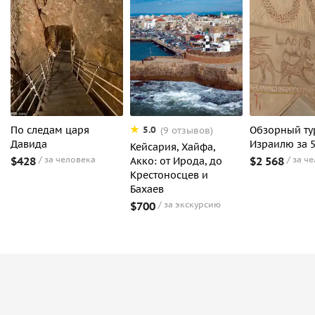
По следам царя
Обзорный ту
5.0
(9 отзывов)
Давида
Израилю за 
Кейсария, Хайфа,
$428
за человека
$2 568
за ч
Акко: от Ирода, до
Крестоносцев и
Бахаев
$700
за экскурсию