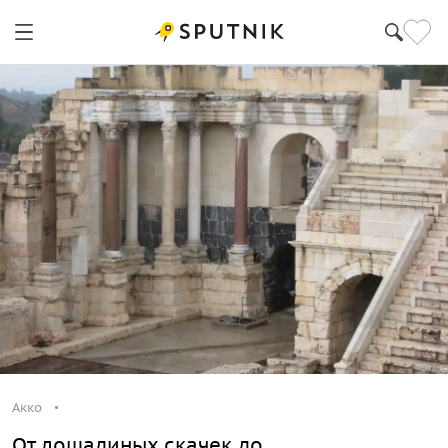
Акко
Акко
От лошадиных скачек до