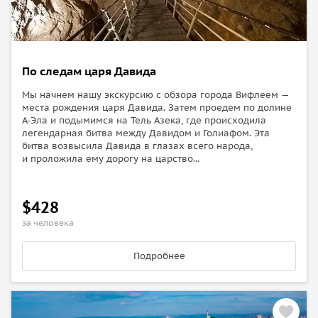
но и сможем прочувствовать как все было на самом деле,
когда жизнь в городе кипела и театр был наполнен
зрителями. Нашему вниманию предстанет светозвуковое
шоу, возродив заново древний город буквально на глазах.
По следам царя Давида
Мы сможем погулять по ожившим улицам и окунуться
Мы начнем нашу экскурсию с обзора города Вифлеем —
в атмосферу тех времен.
места рождения царя Давида. Затем проедем по долине
Представление является единственным в своем роде
А-Эла и подымимся на Тель Азека, где происходила
в Израиле и одним из немногих в мире.
легендарная битва между Давидом и Голиафом. Эта
битва возвысила Давида в глазах всего народа,
и проложила ему дорогу на царство...
$428
за человека
Подробнее