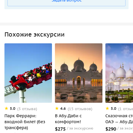
Похожие экскурсии
5.0
4.6
5.0
(3 отзыва)
(15 отзывов)
(1 отзы
Парк Феррари:
В Абу-Даби с
Сказочная с
входной билет (без
комфортом!
ОАЭ — Абу-Д
трансфера)
$275
за экскурсию
$290
за экс