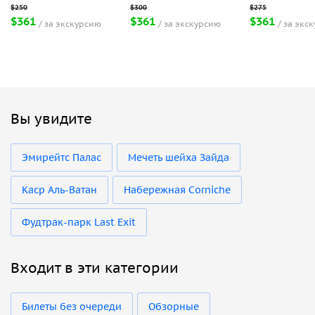
$361
$361
$361
за экскурсию
за экскурсию
за экс
Вы увидите
Эмирейтс Палас
Мечеть шейха Зайда
Каср Аль-Ватан
Набережная Corniche
Фудтрак-парк Last Exit
Входит в эти категории
Билеты без очереди
Обзорные