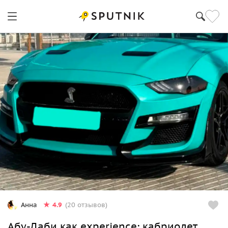
4.9
Анна
(20 отзывов)
Абу-Даби как experience: кабриолет,