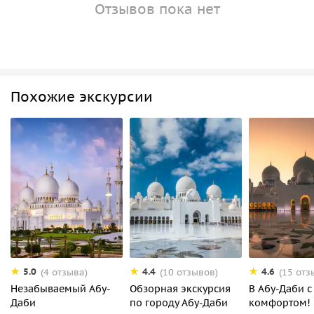
Отзывов пока нет
Похожие экскурсии
5.0
4.4
4.6
(4 отзыва)
(10 отзывов)
(15 отз
Незабываемый Абу-
Обзорная экскурсия
В Абу-Даби с
Даби
по городу Абу-Даби
комфортом!