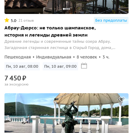
Без предоплаты
5.0
21 отзыв
Абрау-Дюрсо: не только шампанское,
история и легенды древней земли
Древние легенды и современные тайны озера Абрау.
Загадочная старинная лестница в Старый Город, дома,
помнящие Великого Шампаниста.
Пешеходная
Индивидуальная
8 человек
3 ч.
Пн, 10 авг, 08:00
Пн, 10 авг, 09:00
7
450
₽
за экскурсию