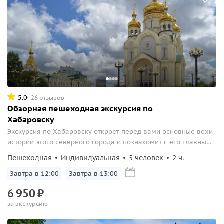
5.0
26 отзывов
Обзорная пешеходная экскурсия по
Хабаровску
Экскурсия по Хабаровску откроет перед вами основные вехи
истории этого северного города и познакомит с его главными
достопримечательностями.
Пешеходная
Индивидуальная
5 человек
2 ч.
Завтра в 12:00
Завтра в 13:00
6
950
₽
за экскурсию