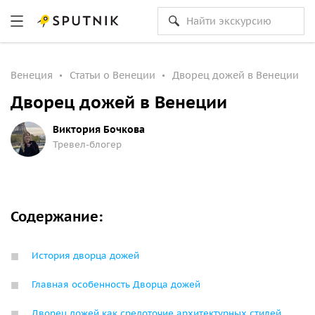
Венеция
Статьи о Венеции
Дворец дожей в Венеции
Дворец дожей в Венеции
Виктория Бочкова
Тревел-блогер
Содержание:
История дворца дожей
Главная особенность Дворца дожей
Дворец дожей как средоточие архитектурных стилей