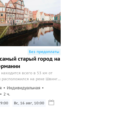
Без предоплаты
самый старый город на
ермании
 находится всего в 53 км от
н расположился на реке Швинге,
дает в Эльбу. В этом сказочном
я
Индивидуальная
анилось множество старинных
2 ч.
ересной историей...
09:00
Вс, 16 авг, 10:00