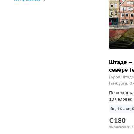
Штаде — 
севере Г
Город Штаде
Гамбурга. О
которая впа
Пешеходна
городе сохр
10 человек
зданий с инт
Вс, 16 авг, 
€
180
за экскурсию