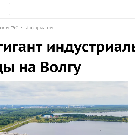
ская ГЭС
Информация
гигант индустриа
ы на Волгу