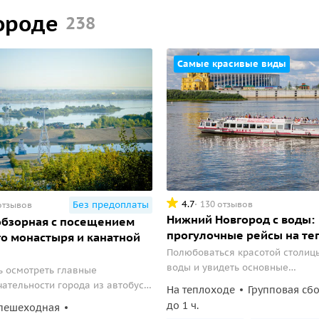
ороде
238
Самые красивые виды
4.7
130 отзывов
Без предоплаты
отзывов
Нижний Новгород с воды:
обзорная с посещением
прогулочные рейсы на те
о монастыря и канатной
Полюбоваться красотой столицы
воды и увидеть основные
 осмотреть главные
достопримечательности города.
ательности города из автобуса
На теплоходе
Групповая сб
вых площадок, и прокатиться на
до 1 ч.
пешеходная
роге, любуясь дивными