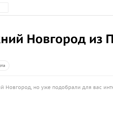
жний Новгород из 
рта
й Новгород, но уже подобрали для вас ин