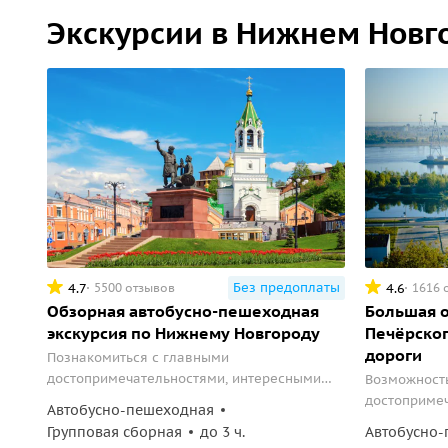
Экскурсии в Нижнем Новг
Без предоплаты
4.7
4.6
5500 отзывов
1616 
Обзорная автобусно-пешеходная
Большая 
экскурсия по Нижнему Новгороду
Печёрског
дороги
Познакомиться с главными
достопримечательностями, интересными
Возможность
историческими фактами и лучше
достопримеч
Автобусно-пешеходная
ориентироваться в городе.
и со смотро
Групповая сборная
до 3 ч.
Автобусно-
канатной до