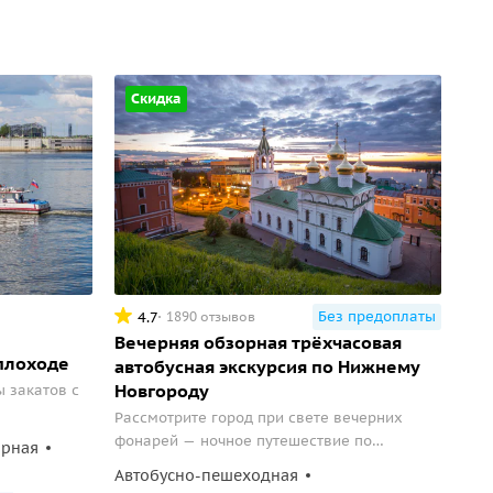
Скидка
Без предоплаты
4.7
1890 отзывов
Вечерняя обзорная трёхчасовая
плоходе
автобусная экскурсия по Нижнему
Новгороду
 закатов с
Рассмотрите город при свете вечерних
фонарей — ночное путешествие по
орная
Нижнему Новгороду.
Автобусно-пешеходная