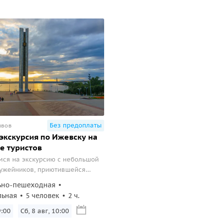
Без предоплаты
ывов
экскурсия по Ижевску на
е туристов
ся на экскурсию с небольшой
ужейников, приютившейся
я театрами – Удмурдским
ьно-пешеходная
м и Русским драматическим.
льная
5 человек
2 ч.
идите Памятник ижевским
ми и монументальную
9:00
Сб, 8 авг, 10:00