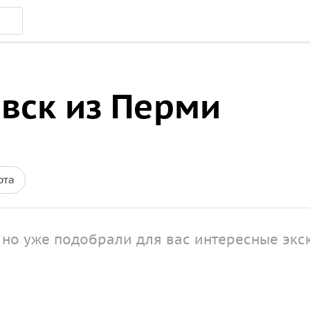
вск из Перми
рта
 но уже подобрали для вас интересные экс