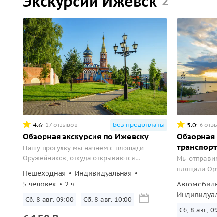
Экскурсии Ижевск
2
Без предоплаты
4.6
5.0
17 отзывов
6 отз
Обзорная экскурсия по Ижевску
Обзорная 
транспорт
Нашу прогулку мы начнём с площади
Оружейников, откуда открываются
Мы отправим
красивые виды на Невский проспект. Одна
площади Ор
Пешеходная
Индивидуальная
из важнейших достопримечательностей
между двум
5 человек
2 ч.
Автомобил
улицы – башни оружейного завода...
национальны
Индивидуа
Сб, 8 авг, 09:00
Сб, 8 авг, 10:00
Здесь вы ув
оружейника
Сб, 8 авг, 0