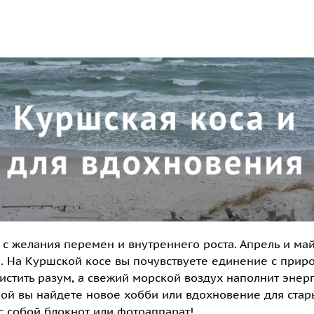
с с желания перемен и внутреннего роста. Апрель и ма
ы. На Куршской косе вы почувствуете единение с приро
истить разум, а свежий морской воздух наполнит энер
ной вы найдете новое хобби или вдохновение для ста
с собой блокнот или фотоаппарат!