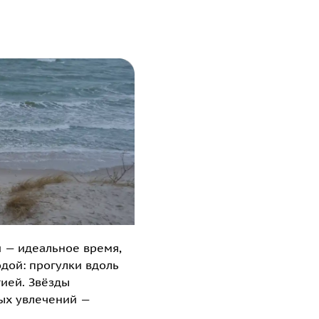
й — идеальное время,
дой: прогулки вдоль
гией. Звёзды
рых увлечений —