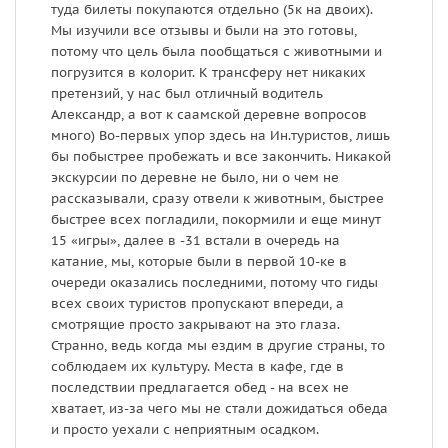
туда билеты покупаются отдельно (5к на двоих).
м
Мы изучили все отзывы и были на это готовы,
П
потому что цель была пообщаться с животными и
в
погрузится в колорит. К трансферу нет никаких
т
претензий, у нас был отличный водитель
т
Александр, а вот к саамской деревне вопросов
п
много) Во-первых упор здесь на Ин.туристов, лишь
м
бы побыстрее пробежать и все закончить. Никакой
экскурсии по деревне не было, ни о чем не
рассказывали, сразу отвели к животным, быстрее
быстрее всех погладили, покормили и еще минут
15 «игры», далее в -31 встали в очередь на
катание, мы, которые были в первой 10-ке в
очереди оказались последними, потому что гиды
всех своих туристов пропускают впереди, а
смотрящие просто закрывают на это глаза.
Странно, ведь когда мы ездим в другие страны, то
соблюдаем их культуру. Места в кафе, где в
последствии предлагается обед - на всех не
хватает, из-за чего мы не стали дожидаться обеда
и просто уехали с неприятным осадком.