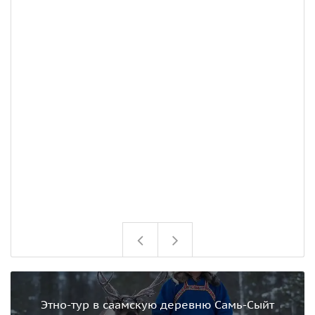
н
д
э
«
о
з
ч
«
М
и
«
в
д
з
Этно-тур в саамскую деревню Самь-Сыйт