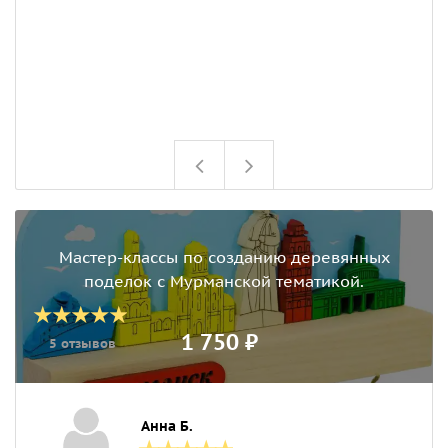
о
н
ч
ч
с
п
Мастер-классы по созданию деревянных
поделок с Мурманской тематикой.
1 750 ₽
5 отзывов
Анна Б.