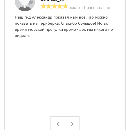
около 11 часов назад
Наш гид Александр показал нам всё, что можно
Э
показать на Териберка. Спасибо большое! Но во
В
время морской прогулки кроме чаек мы никого не
с
видели.
б