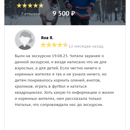
9 500 ₽
7 отзывов
Яна Я.
12 месяцев назад
Были на экскурсии 19.08.25. Читала заранее о
П
данной экскурсии, и везде написано что не для
н
взрослых, а для детей. Если честно ничего о
М
коренных жителях я так и не узнала ничего, но
П
детям понравилось кормить оленей, енотов,
г
кроликов, играть в футбол и кататься
в
квадроциклах. Хоть какую-то информацию о жизни
д
и коренных жителях, нам рассказала только
н
Наталья, что сопровождала нас до экскурсии.
ж
з
г
к
т