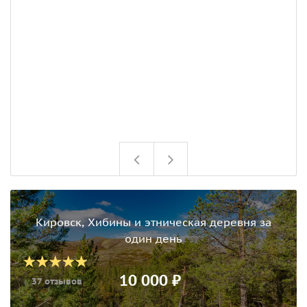
л
л
Кировск, Хибины и этническая деревня за
один день
10 000 ₽
37 отзывов