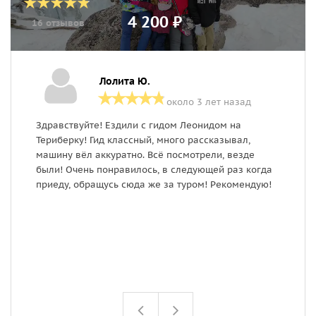
4 200 ₽
16 отзывов
Лолита Ю.
около 3 лет назад
Здравствуйте! Ездили с гидом Леонидом на
Е
Териберку! Гид классный, много рассказывал,
о
машину вёл аккуратно. Всё посмотрели, везде
п
были! Очень понравилось, в следующей раз когда
Е
приеду, обращусь сюда же за туром! Рекомендую!
н
в
у
а