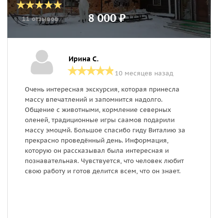
8 000 ₽
11 отзывов
Ирина С.
10 месяцев назад
Очень интересная экскурсия, которая принесла
Б
массу впечатлений и запомнится надолго.
п
Общение с животными, кормление северных
б
оленей, традиционные игры саамов подарили
к
массу эмоцмй. Большое спасибо гиду Виталию за
н
прекрасно проведённый день. Информация,
о
которую он рассказывал была интересная и
н
познавательная. Чувствуется, что человек любит
Ж
свою работу и готов делится всем, что он знает.
п
с
п
п
в