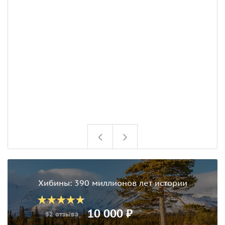
и
г
Хибины: 390 миллионов лет истории
10 000 ₽
52 отзыва