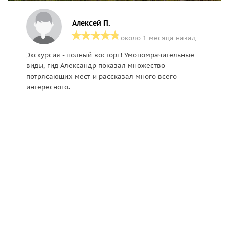
Алексей П.
около 1 месяца назад
Экскурсия - полный восторг! Умопомрачительные
С
виды, гид Александр показал множество
з
потрясающих мест и рассказал много всего
о
интересного.
м
и
р
ч
М
в
г
в
С
а
т
с
э
п