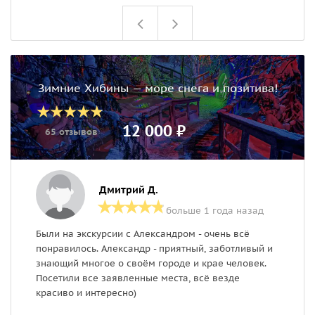
Зимние Хибины — море снега и позитива!
12 000 ₽
65 отзывов
Дмитрий Д.
больше 1 года назад
Были на экскурсии с Александром - очень всё
П
понравилось. Александр - приятный, заботливый и
в
знающий многое о своём городе и крае человек.
н
Посетили все заявленные места, всё везде
В
красиво и интересно)
в
м