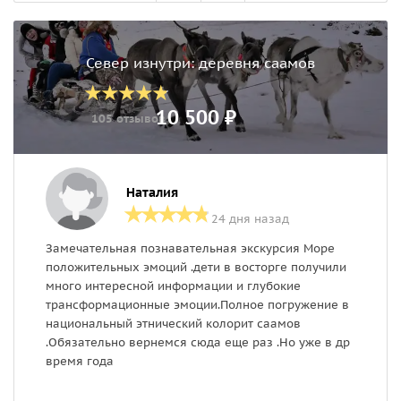
Север изнутри: деревня саамов
10 500 ₽
105 отзывов
Наталия
24 дня назад
Замечательная познавательная экскурсия Море
П
положительных эмоций .дети в восторге получили
,
много интересной информации и глубокие
з
трансформационные эмоции.Полное погружение в
о
национальный этнический колорит саамов
н
.Обязательно вернемся сюда еще раз .Но уже в др
с
время года