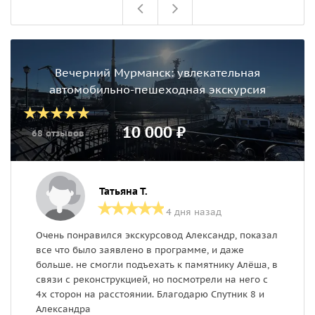
Вечерний Мурманск: увлекательная
автомобильно-пешеходная экскурсия
10 000 ₽
68 отзывов
Татьяна Т.
4 дня назад
Очень понравился экскурсовод Александр, показал
О
все что было заявлено в программе, и даже
Н
больше. не смогли подъехать к памятнику Алёша, в
м
связи с реконструкцией, но посмотрели на него с
в
4х сторон на расстоянии. Благодарю Спутник 8 и
п
Александра
в