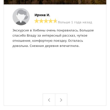
Ирина И.
больше 1 года назад
Экскурсия в Хибины очень понравилась. Большое
Г
спасибо Владу за интересный рассказ, чуткое
р
отношение, комфортную поездку. Осталась
к
довольна. Снежная деревня впечатлила.
п