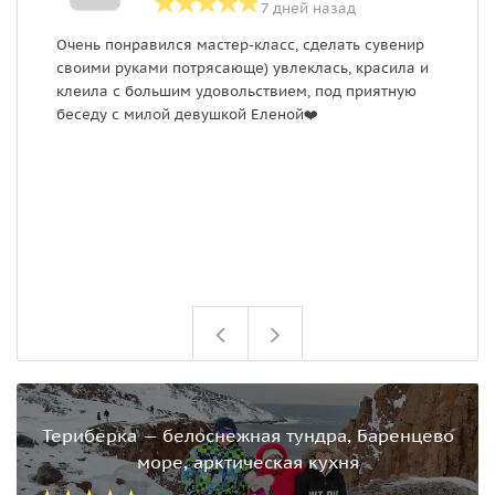
7 дней назад
Очень понравился мастер-класс, сделать сувенир
Ч
своими руками потрясающе) увлеклась, красила и
г
клеила с большим удовольствием, под приятную
с
беседу с милой девушкой Еленой❤️
р
д
п
п
Т
(
с
р
Териберка — белоснежная тундра, Баренцево
море, арктическая кухня