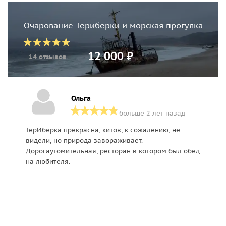
Очарование Териберки и морская прогулка
12 000 ₽
14 отзывов
Ольга
больше 2 лет назад
ТерИберка прекрасна, китов, к сожалению, не
Б
видели, но природа завораживает.
В
Дорогаутомительная, ресторан в котором был обед
на любителя.