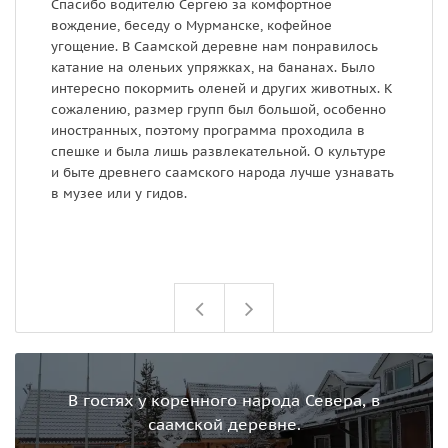
Спасибо водителю Сергею за комфортное
О
вождение, беседу о Мурманске, кофейное
г
угощение. В Саамской деревне нам понравилось
М
катание на оленьих упряжках, на бананах. Было
ф
интересно покормить оленей и других животных. К
с
сожалению, размер групп был большой, особенно
в
иностранных, поэтому программа проходила в
в
спешке и была лишь развлекательной. О культуре
н
и быте древнего саамского народа лучше узнавать
е
в музее или у гидов.
и
В
э
В гостях у коренного народа Севера, в
саамской деревне.