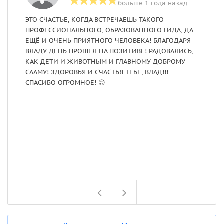
больше 1 года назад
ЭТО СЧАСТЬЕ, КОГДА ВСТРЕЧАЕШЬ ТАКОГО
С
ПРОФЕССИОНАЛЬНОГО, ОБРАЗОВАННОГО ГИДА, ДА
О
ЕЩЁ И ОЧЕНЬ ПРИЯТНОГО ЧЕЛОВЕКА! БЛАГОДАРЯ
к
ВЛАДУ ДЕНЬ ПРОШЁЛ НА ПОЗИТИВЕ! РАДОВАЛИСЬ,
П
КАК ДЕТИ И ЖИВОТНЫМ И ГЛАВНОМУ ДОБРОМУ
л
СААМУ! ЗДОРОВЬЯ И СЧАСТЬЯ ТЕБЕ, ВЛАД!!!
и
СПАСИБО ОГРОМНОЕ! 😊
В
В
и
д
Е
к
о
т
п