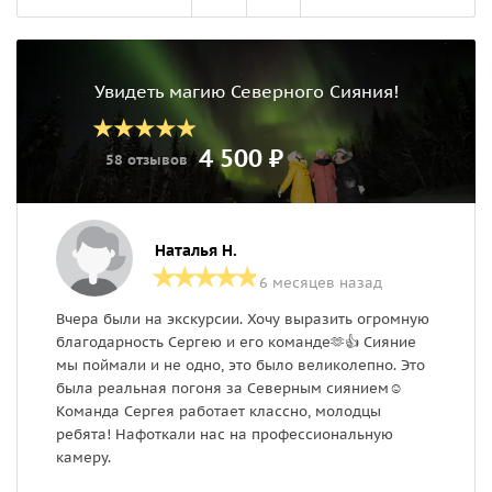
Увидеть магию Северного Сияния!
4 500 ₽
58 отзывов
Наталья Н.
6 месяцев назад
Вчера были на экскурсии. Хочу выразить огромную
М
благодарность Сергею и его команде🫶👍 Сияние
с
мы поймали и не одно, это было великолепно. Это
б
была реальная погоня за Северным сиянием☺️
с
Команда Сергея работает классно, молодцы
с
ребята! Нафоткали нас на профессиональную
м
камеру.
А
б