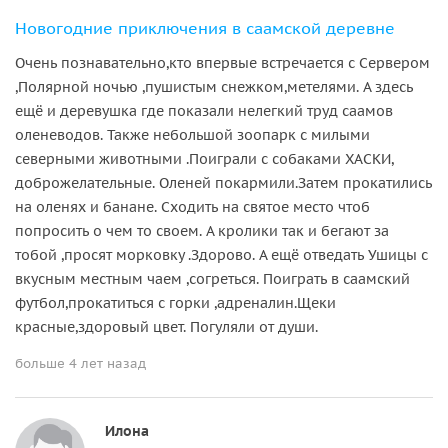
Новогодние приключения в саамской деревне
Очень познавательно,кто впервые встречается с Сервером
,Полярной ночью ,пушистым снежком,метелями. А здесь
ещё и деревушка где показали нелегкий труд саамов
оленеводов. Также небольшой зоопарк с милыми
северными животными .Поиграли с собаками ХАСКИ,
доброжелательные. Оленей покармили.Затем прокатились
на оленях и банане. Сходить на святое место чтоб
попросить о чем то своем. А кролики так и бегают за
тобой ,просят морковку .Здорово. А ещё отведать Ушицы с
вкусным местным чаем ,согреться. Поиграть в саамский
футбол,прокатиться с горки ,адреналин.Щеки
красные,здоровый цвет. Погуляли от души.
больше 4 лет назад
Илона