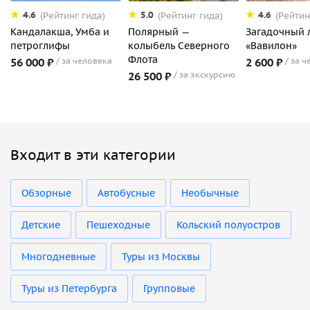
4.6
5.0
4.6
(Рейтинг гида)
(Рейтинг гида)
(Рейтин
Кандалакша, Умба и
Полярный —
Загадочный 
петроглифы
колыбель Северного
«Вавилон»
Флота
56 000 ₽
за человека
2 600 ₽
за ч
26 500 ₽
за экскурсию
Входит в эти категории
Обзорные
Автобусные
Необычные
Детские
Пешеходные
Кольский полуостров
Многодневные
Туры из Москвы
Туры из Петербурга
Групповые