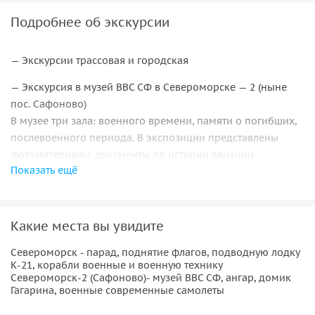
Подробнее об экскурсии
— Экскурсии трассовая и городская
— Экскурсия в музей ВВС СФ в Североморске — 2 (ныне
пос. Сафоново)
В музее три зала: военного времени, памяти о погибших,
послевоенного периода. В экспозиции представлены
фотоматериалы, документы по истории авиации
Показать ещё
Северного флота, образованной в 1936 году. Особое
внимание привлекают личные вещи ветеранов
авиаторов-североморцев.
Какие места вы увидите
— Посещение ангара военной летной техники
Североморск - парад, поднятие флагов, подводную лодку
В ангаре музея собрана коллекция самолетов и
К-21, корабли военные и военную технику
вертолётов военного и послевоенного времени. Многие
Североморск-2 (Сафоново)- музей ВВС СФ, ангар, домик
Гагарина, военные современные самолеты
из них были найдены в сопках и восстановлены
авиаторами-североморцами.