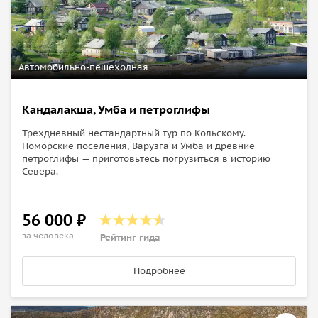
участвовала в Великой Отечественной войне в составе
Северного флота ВС Союза ССР. Совершила 12 боевых
походов и 6 минных постановок. Ярким эпизодом службы
ПЛ «К-21» стала атака на немецкий линкор «Тирпиц»
Автомобильно-пешеходная
Кандалакша, Умба и петроглифы
Трехдневный нестандартный тур по Кольскому.
Поморские поселения, Варузга и Умба и древние
петроглифы — приготовьтесь погрузиться в историю
Севера.
56 000 ₽
за человека
Рейтинг гида
Подробнее