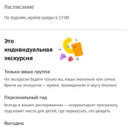
Расписание
Архитектура Высоко-Петровского монастыря,
сложившаяся с начала XVI — середины XVIII вв. на
По будням, кроме среды в 17:00
средства бояр Нарышкиных, которые имели в нем свою
родовую усыпальницу, объединяет в себе самые разные
исторические эпохи и имеет, подчас, несколько
Это
причудливые формы. К примеру, собор святителя Петра,
индивидуальная
митрополита Московского, построенный итальянским
экскурсия
архитектором Алевизом Новым в 1514-1517 годах,
совмещает в себе на мой взгляд черты древнерусского и
итальянского зодчества. В то же время, собор в честь
Только ваша группа
Боголюбской иконы Божией Матери (1684-1690), выполнен
На экскурсии будете только вы, ваши знакомые или семья.
в уже более традиционном стиле русской архитектуры
Время на экскурсии — время, проведенное в кругу близких
XVII в. В числе главных святынь Высоко-Петровского
Персональный гид
монастыря можно выделить прежде всего частицу мощей
святителя Петра и часть мощей преподобного Серафима
Всегда в вашем распоряжении — скорректирует программу,
подскажет места для детей, где перекусить, что увидеть
Саровского.
Выгодно