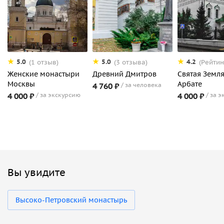
5.0
5.0
4.2
(1 отзыв)
(3 отзыва)
(Рейтин
Женские монастыри
Древний Дмитров
Святая Земля
Москвы
Арбате
4 760 ₽
за человека
4 000 ₽
за экскурсию
4 000 ₽
за э
Вы увидите
Высоко-Петровский монастырь