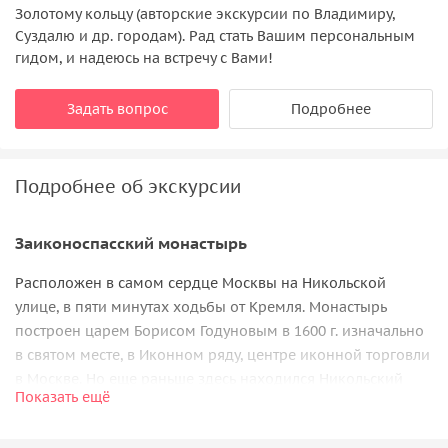
Золотому кольцу (авторские экскурсии по Владимиру,
Суздалю и др. городам). Рад стать Вашим персональным
гидом, и надеюсь на встречу с Вами!
Задать вопрос
Подробнее
Подробнее об экскурсии
Заиконоспасский монастырь
Расположен в самом сердце Москвы на Никольской
улице, в пяти минутах ходьбы от Кремля. Монастырь
построен царем Борисом Годуновым в 1600 г. изначально
в святом месте, в Иконном ряду, центре иконной торговли
в Москве. Но еще раньше здесь находился Никольский
Показать ещё
монастырь, известный с XIV в. Дальнейшая история
монастыря была непосредственно связана с истоками