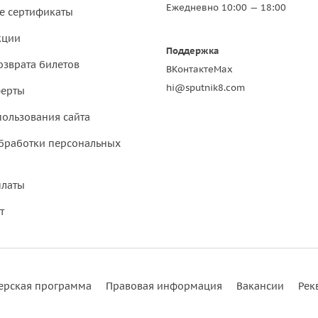
Ежедневно 10:00 — 18:00
е сертификаты
кции
Поддержка
озврата билетов
ВКонтакте
Max
hi@sputnik8.com
ферты
пользования сайта
бработки персональных
платы
т
ерская программа
Правовая информация
Вакансии
Рек