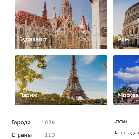
Будапешт
Рим
Париж
Москва
Статьи
Города
1026
Часто зада
Страны
110