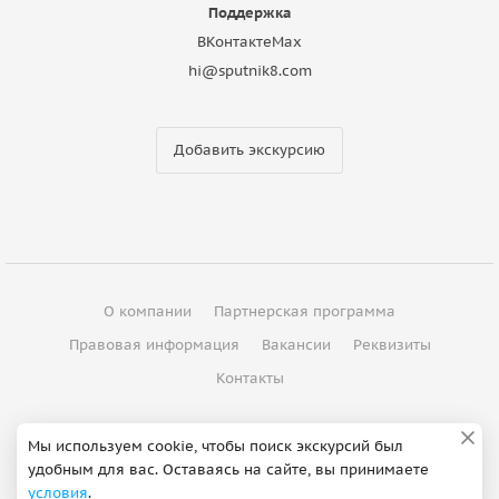
Поддержка
ВКонтакте
Max
hi@sputnik8.com
Добавить экскурсию
О компании
Партнерская программа
Правовая информация
Вакансии
Реквизиты
Контакты
©
2012 - 2026
ООО "Спутник"
Мы используем cookie, чтобы поиск экскурсий был
удобным для вас. Оставаясь на сайте, вы принимаете
Сделано в Петербурге
условия
.