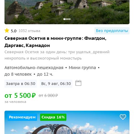
Без предоплаты
5.0
1032 отзыва
Северная Осетия в мини-группе: Фиагдон,
Даргавс, Кармадон
Северная Осетия за один день: три ущелья, древний
некрополь и высокогорный монастырь
Автомобильно-пешеходная
Мини группа
до 8 человек
до 12 ч.
Завтра в 06:30
Вс, 9 авг, 06:30
от
5
500
₽
от
6
000
₽
за человека
Рекомендуем
Скидка 16%