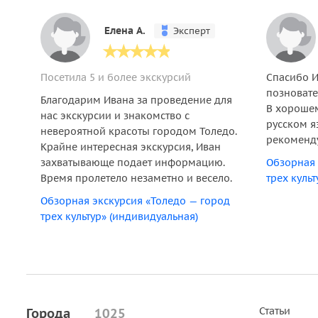
Елена A.
Эксперт
Посетила 5 и более экскурсий
Спасибо И
позновате
Благодарим Ивана за проведение для
В хорошем
нас экскурсии и знакомство с
русском я
невероятной красоты городом Толедо.
рекоменд
Крайне интересная экскурсия, Иван
захватывающе подает информацию.
Обзорная 
Время пролетело незаметно и весело.
трех куль
Обзорная экскурсия «Толедо — город
трех культур» (индивидуальная)
Статьи
Города
1025