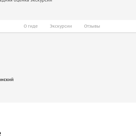
О гиде
Экскурсии
Отзывы
анский
е