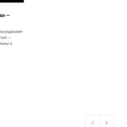
до —
 посещением
стей —
 Фомы и