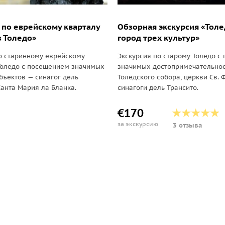
 по еврейскому кварталу
Обзорная экскурсия «Толе
 Толедо»
город трех культур»
о старинному еврейскому
Экскурсия по старому Толедо с
Толедо с посещением значимых
значимых достопримечательно
бъектов — синагог дель
Толедского собора, церкви Св.
Санта Мария ла Бланка.
синагоги дель Трансито.
€170
за экскурсию
3 отзыва