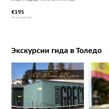
€195
за экскурсию
Экскурсии гида в Толедо