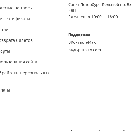
Санкт-Петербург, Большой пр. В.
ваемые вопросы
48Н
Ежедневно 10:00 — 18:00
е сертификаты
кции
Поддержка
озврата билетов
ВКонтакте
Max
hi@sputnik8.com
ферты
пользования сайта
бработки персональных
платы
т