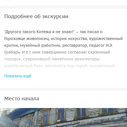
Подробнее об экскурсии
"Другого такого Китежа я не знаю!" — так писал о
Гороховце живописец, историк искусства, художественный
критик, музейный работник, реставратор, педагог И.Э.
Грабарь. И я с ним совершенно согласна! Сказочный
городок, сохранивший памятники архитектуры
допетровской Руси, притаился под горой, окруженный
бескрайними лесными просторами на берегу реки
Показать ещё
Клязьмы. Дух захватывает на смотровых площадках,
которые мы посетим во время прогулки по холмистым
улочкам города! Помимо купеческих палат XVII в,
Место начала
которые сохранились на территории посада, мы увидим
монастыри и храмы того же времени, а также
удивительные терема, украшенные "глухой корабельной"
резьбой. Узнаем, почему город носит такое название,
какое отношение имеют к нему Марфа-посадница и В.Г.