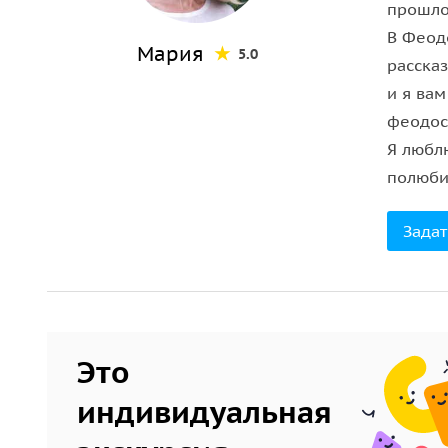
современных феодосийских улиц
: по ней можно
прошло
относительно средневекового города.
В Феодо
Мария
5.0
расска
и я вам
феодос
Я люблю
полюби
Задат
Это
индивидуальная