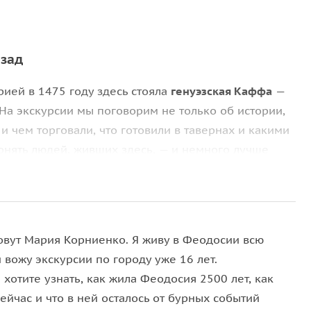
азад
рией в 1475 году здесь стояла
генуэзская Каффа
—
На экскурсии мы поговорим не только об истории,
и чем торговали, что готовили в тавернах и какими
онять людей, живших здесь, — и немного лучше
е 5 километров стен, 34 башни, цитадель
с ещё 16
овут Мария Корниенко. Я живу в Феодосии всю
немало и сохранилось. Мы пройдём по периметру
 вожу экскурсии по городу уже 16 лет.
схемы, рисунки и фотографии помогут восстановить
 хотите узнать, как жила Феодосия 2500 лет, как
едневековой крепости наложены на план
ейчас и что в ней осталось от бурных событий