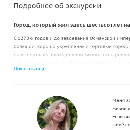
Подробнее об экскурсии
Город, который жил здесь шестьсот лет н
С 1270-х годов и до завоевания Османской импе
большой, хорошо укреплённый торговый город. 
но и о деталях повседневной жизни: что строили 
были цены и зарплаты. Всё это поможет лучше п
Показать ещё
понять самих себя.
Пять километров стен — пешком
Оборонительные сооружения Каффы — это
боле
Меня з
башнями и 13 воротами. Многое разрушено, но 
жизнь и
крепости, увидим уцелевшие стены и башни — а 
Если вы
то, что исчезло. В помощь —
карта, где линии ср
живёт с