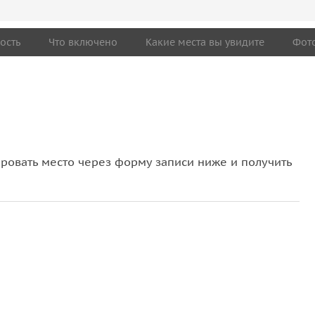
ость
Что включено
Какие места вы увидите
Фот
овать место через форму записи ниже и получить