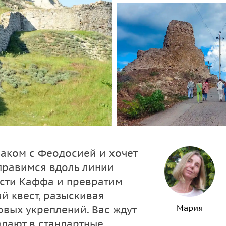
знаком с Феодосией и хочет
тправимся вдоль линии
сти Каффа и превратим
й квест, разыскивая
Мария
вых укреплений. Вас ждут
адают в стандартные