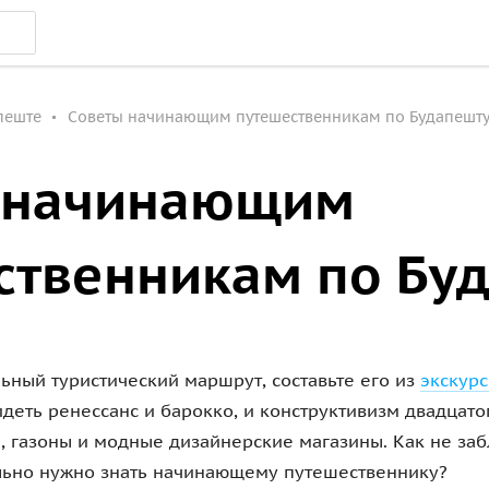
пеште
Советы начинающим путешественникам по Будапешт
 начинающим
ственникам по Бу
ьный туристический маршрут, составьте его из
экскурс
деть ренессанс и барокко, и конструктивизм двадцатог
ы, газоны и модные дизайнерские магазины. Как не заб
ельно нужно знать начинающему путешественнику?