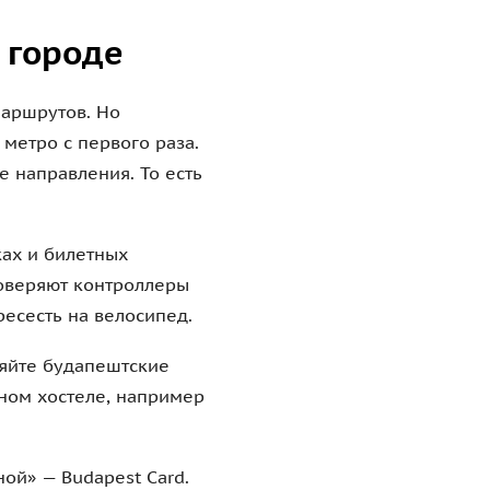
 городе
маршрутов. Но
метро с первого раза.
е направления. То есть
ках и билетных
роверяют контроллеры
ресесть на велосипед.
ряйте будапештские
ном хостеле, например
ой» — Budapest Card.