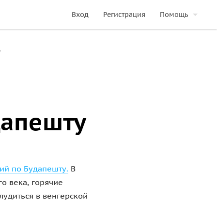
Вход
Регистрация
Помощь
у
дапешту
ий по Будапешту.
В
о века, горячие
лудиться в венгерской