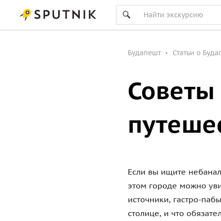
Будапешт
Статьи о Буда
Советы
путеше
Если вы ищите небанал
этом городе можно уви
источники, гастро-паб
столице, и что обязат