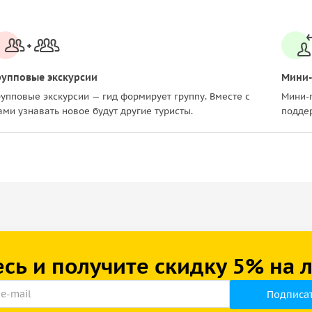
рупповые экскурсии
Мини-
рупповые экскурсии — гид формирует группу. Вместе с
Мини-г
ами узнавать новое будут другие туристы.
подде
сь и получите скидку 5% на
Подписат