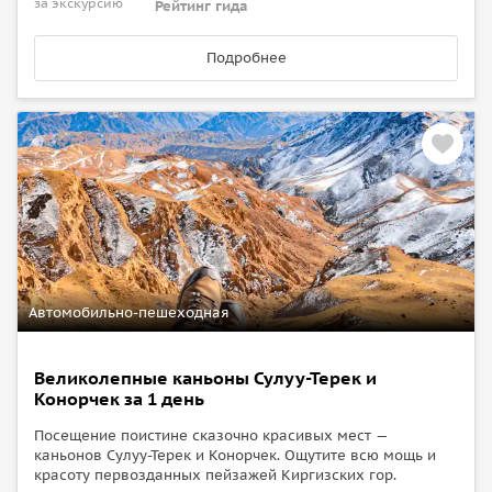
за экскурсию
Рейтинг гида
Подробнее
Автомобильно-пешеходная
Великолепные каньоны Сулуу-Терек и
Конорчек за 1 день
Посещение поистине сказочно красивых мест —
каньонов Сулуу-Терек и Конорчек. Ощутите всю мощь и
красоту первозданных пейзажей Киргизских гор.