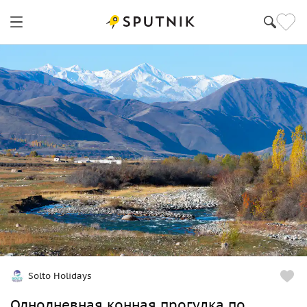
Бишкек
Solto Holidays
Однодневная конная прогулка по