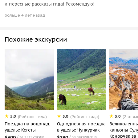
интересные рассказы гида! Рекомендую!
больше 4 лет назад
Похожие экскурсии
5.0
5.0
5.0
(Рейтинг гида)
(Рейтинг гида)
(2 отзы
Поездка на водопад,
Однодневная поездка
Великолепн
ущелье Кегеты
в ущелье Чункурчак
каньоны Сулу
Конорчек за 
$300
за экскурсию
$290
за экскурсию