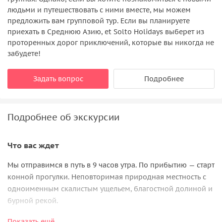
людьми и путешествовать с ними вместе, мы можем
предложить вам групповой тур. Если вы планируете
приехать в Среднюю Азию, et Solto Holidays выберет из
проторенных дорог приключений, которые вы никогда не
забудете!
Задать вопрос
Подробнее
Подробнее об экскурсии
Что вас ждет
Мы отправимся в путь в 9 часов утра. По прибытию — старт
конной прогулки. Неповторимая природная местность с
одноименным скалистым ущельем, благостной долиной и
бурной рекой.
В природном парке произрастают душистые цветы и
Показать ещё