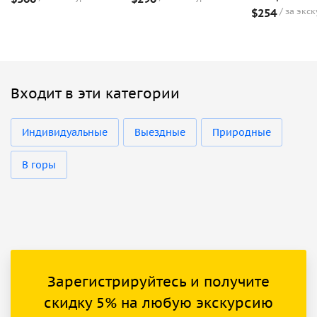
$254
за экс
Входит в эти категории
Индивидуальные
Выездные
Природные
В горы
Зарегистрируйтесь и получите
скидку 5% на любую экскурсию