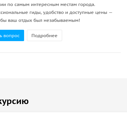
 не предоставляется, за исключением тех случаев,
сии по самым интересным местам города.
 Для того, чтобы забронировать на ребенка место в
сиональные гиды, удобство и доступные цены —
оплатить заказ.
тобы ваш отдых был незабываемым!
ь вопрос
Подробнее
курсию