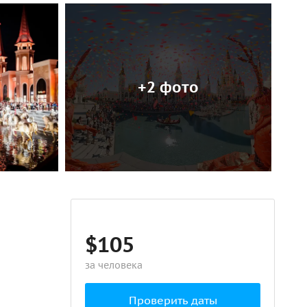
+2 фото
$105
за человека
Проверить даты