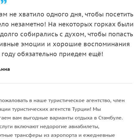
водные горки
Typhoon Water Coaster
, где из
50 метров и резко падаете вниз, разгоняясь до 100
м не хватило одного дня, чтобы посетить
ело незаметно! На некоторых горках были
 долго собирались с духом, чтобы попасть
итивные эмоции и хорошие воспоминания
м из ресторанов, а затем вас ждет посещение
 году обязательно приедем ещё!
елуг, исполняющих невероятные трюки, а после шоу
с ними.
Анна
и и полотенце, легкую одежду и обувь, головной
 или видеокамеру, деньги на личные расходы.
пожаловать в наше туристическое агентство, член
ации туристических агентств Турции! Мы
рсии.
гаем вам выгодные варианты отдыха в Стамбуле.
 10 TL).
слуги включают недорогие авиабилеты,
ту (по желанию).
тные трансферы из аэропорта и ежедневные