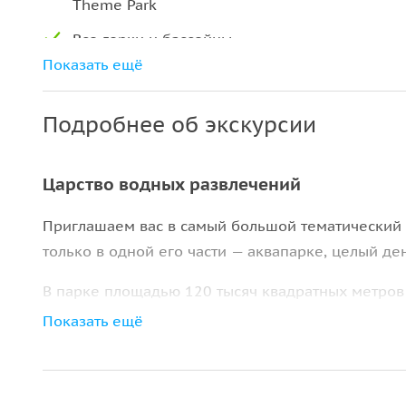
Theme Park
Все горки и бассейны
Показать ещё
Дельфин шоу
5Д кино
Подробнее об экскурсии
Серфинг
Typhoon Coaster – один из самых
Царство водных развлечений
известных аттракционов Парка
Легенд.Американские горки, на которых
Приглашаем вас в самый большой тематический
свободное падение сменяется крутыми
только в одной его части
—
аквапарке, целый ден
виражами в брызгах воды.
В парке площадью 120 тысяч квадратных метров 
400-метровый симулятор рафтинга, волновой бас
Показать ещё
позагораете в пляжных зонах с мальдивским пес
на подводную морскую прогулку.