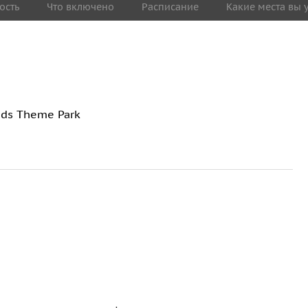
ость
Что включено
Расписание
Какие места вы 
nds Theme Park