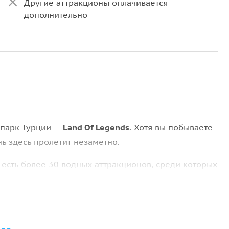
Другие аттракционы оплачивается
дополнительно
 парк Турции
—
Land Of Legends
. Хотя вы побываете
ь здесь пролетит незаметно.
есть более 30 водных аттракционов, среди которых
сейн, фонтаны и водные пушки для детей. Вы
ком, сможете заняться снорклингом и отправиться