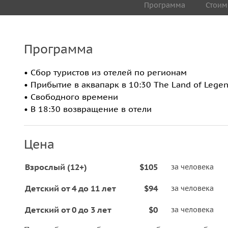
Программа
Стоим
Программа
• Cбор туристов из отелей по регионам
• Прибытие в аквапарк в 10:30 The Land of Lege
• Свободного времени
• В 18:30 возвращение в отели
Цена
Взрослый (12+)
$105
за человека
Детский от 4 до 11 лет
$94
за человека
Детский от 0 до 3 лет
$0
за человека