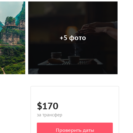
+5 фото
$170
за трансфер
Проверить даты