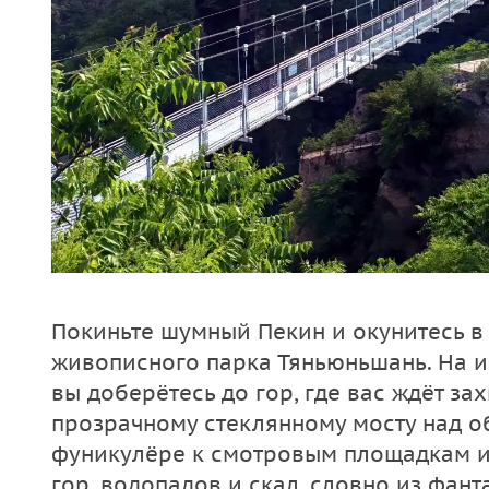
Покиньте шумный Пекин и окунитесь 
живописного парка Тяньюньшань. На 
вы доберётесь до гор, где вас ждёт з
прозрачному стеклянному мосту над о
фуникулёре к смотровым площадкам 
гор, водопадов и скал, словно из фан