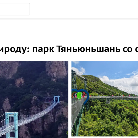
рироду: парк Тяньюньшань со