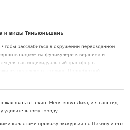
да и виды Тяньюньшань
 чтобы расслабиться в окружении первозданной
овершить подъем на фуникулёре к вершине и
ем для вас индивидуальный трансфер в
ложился недалеко от столицы Поднебесной.
ородском шуме во время приятной прогулки среди
ас также будет ждать прогулка по необычному
ной дороге. Вы полюбуетесь пейзажами, как из
ожаловать в Пекин! Меня зовут Лиза, и я ваш гид
оставит вас на чайную церемонию, а затем, по
му удивительному городу.
воими коллегами провожу экскурсии по Пекину и его
ые сорта китайского чая и вдохновитесь