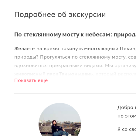
Подробнее об экскурсии
По стеклянному мосту к небесам: приро
Желаете на время покинуть многолюдный Пекин,
природы? Прогуляться по стеклянному мосту, с
вдохновиться прекрасными видами. Мы организу
живописный парк Тяньюньшань
, который распо
Показать ещё
В этой фотогеничной локации можно забыть о г
водопадов, красивых деревьев и мощных скал. В
стеклянному мосту среди гор
и поездка на канат
Добро п
фантастических фильмов, а после наш водитель д
по это
желанию, в ресторан или торговый центр.
Я со с
Во время
чайной церемонии
вы попробуете разн