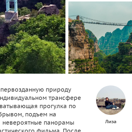
в первозданную природу
индивидуальном трансфере
ахватывающая прогулка по
брывом, подъем на
Лиза
и невероятные панорамы
тастического фильма. После