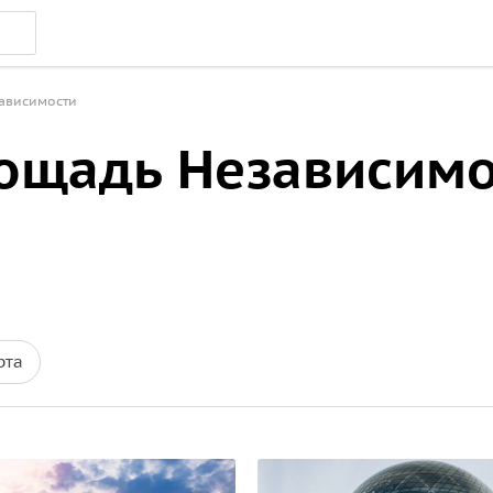
ависимости
лощадь Независим
рта