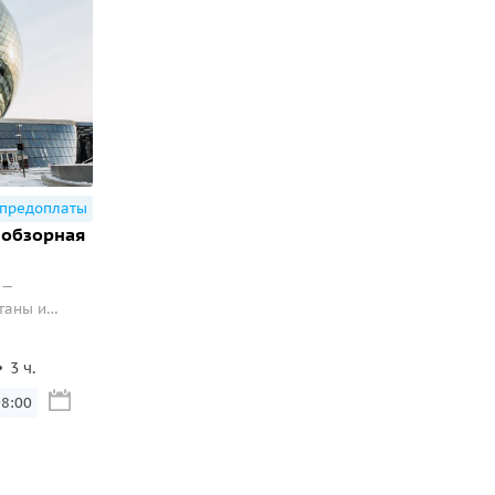
 предоплаты
 обзорная
 —
таны и
тр.
3 ч.
08:00