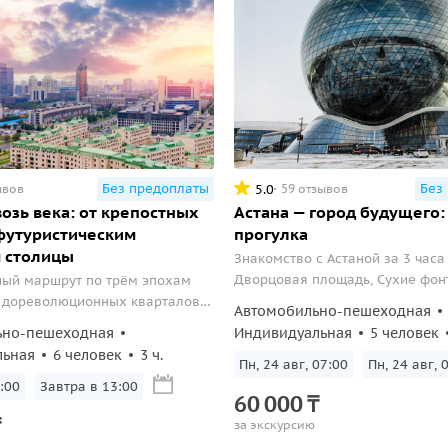
Без предоплаты
Без
5.0
ывов
59 отзывов
возь века: от крепостных
Астана — город будущего:
футуристическим
прогулка
 столицы
Знакомство с Астаной за 3 часа
Дворцовая площадь, Сухие фон
ный маршрут по трём эпохам
Национальный космический цен
т дореволюционных кварталов
Автомобильно-пешеходная
ических символов современной
ьно-пешеходная
Индивидуальная
5 человек
льная
6 человек
3 ч.
Пн, 24 авг, 07:00
Пн, 24 авг, 
:00
Завтра в 13:00
60
000
₸
₸
за экскурсию