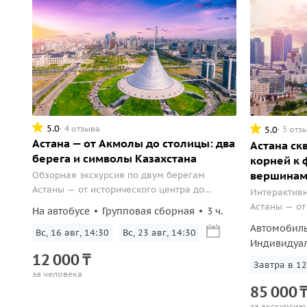
5.0
4 отзыва
5.0
5 отз
Астана — от Акмолы до столицы: два
Астана ск
берега и символы Казахстана
корней к 
вершинам
Обзорная экскурсия по двум берегам
Астаны — от исторического центра до
Интерактив
современных архитектурных символов
Астаны — о
На автобусе
Групповая сборная
3 ч.
столицы.
до футурист
Автомобил
Вс, 16 авг, 14:30
Вс, 23 авг, 14:30
столицы.
Индивидуа
12
000
₸
Завтра в 12
за человека
85
000
за экскурсию