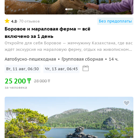
Без предоплаты
4.8
70 отзывов
Боровое и мараловая ферма — всё
включено за 1 день
Откройте для себя Боровое — жемчужину Казахстана, где вас
ждёт экскурсия на мараловую ферму, отдых на живописном
пляже и потрясающие виды с гор!
Автобусно-пешеходная
Групповая сборная
14 ч.
Вт, 11 авг, 06:30
Чт, 13 авг, 06:45
25
200
₸
28
000
₸
за человека