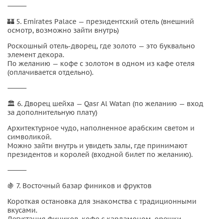
⸻
🏰 5. Emirates Palace — президентский отель (внешний
осмотр, возможно зайти внутрь)
Роскошный отель-дворец, где золото — это буквально
элемент декора.
По желанию — кофе с золотом в одном из кафе отеля
(оплачивается отдельно).
⸻
🏛 6. Дворец шейха — Qasr Al Watan (по желанию — вход
за дополнительную плату)
Архитектурное чудо, наполненное арабским светом и
символикой.
Можно зайти внутрь и увидеть залы, где принимают
президентов и королей (входной билет по желанию).
⸻
🍇 7. Восточный базар фиников и фруктов
Короткая остановка для знакомства с традиционными
вкусами.
Дегустация фиников, кофе с кардамоном, орешки,