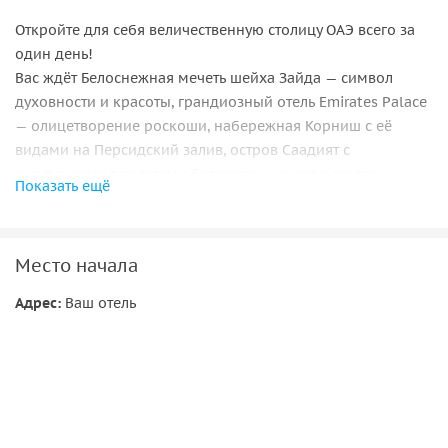
Откройте для себя величественную столицу ОАЭ всего за
один день!
Вас ждёт Белоснежная мечеть шейха Зайда — символ
духовности и красоты, грандиозный отель Emirates Palace
— олицетворение роскоши, набережная Корниш с её
видами на Персидский залив, остров Саадият с
культурными проектами будущего и многое другое.
Показать ещё
Вы увидите, как гармонично в Абу-Даби сочетаются
традиции бедуинов и амбиции 21 века.
Комфортный трансфер, насыщенный маршрут и душевное
Место начала
сопровождение сделают эту поездку по-настоящему
Адрес:
Ваш отель
незабываемой.