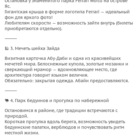
Остановка у знаменитого парка Ferrari World на острове
Яс.
Гигантская крыша в форме логотипа Ferrari — идеальный
фон для яркого фото!
Любителям скорости — возможность зайти внутрь (билеты
приобретаются отдельно).
⸻
🕌 3. Мечеть шейха Зайда
Визитная карточка Абу-Даби и одна из красивейших
мечетей мира. Белоснежные купола, золотые мозаики и
сверкающий мрамор — вдохновляющее место, где
архитектура говорит языком величия.
Обязательно: закрытая одежда. Абайи предоставляются.
⸻
🐫 4. Парк бедуинов и прогулка по набережной
Остановимся в районе, где традиции встречаются с
природой.
Короткая прогулка вдоль берега, возможность увидеть
бедуинские палатки, верблюдов и почувствовать ритм
местной жизни.